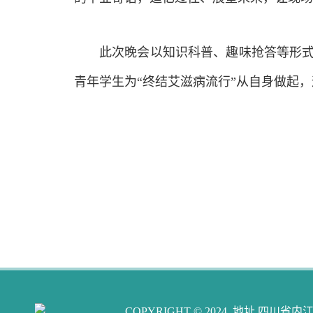
此次
晚会以知识科普、趣味抢答等形
青年
学生
为
“
终结艾滋病流行
”从自身做起
COPYRIGHT © 2024 地址 四川省内江