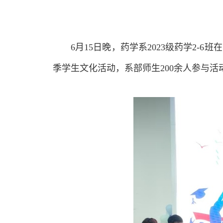
6月15
日
晚
，
药学系2023级药学2-6班
在
季
学生
文化
活动
，
系部
师生
200余人
参与
活